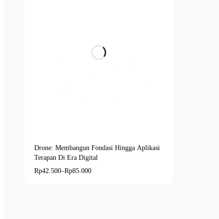
Drone: Membangun Fondasi Hingga Aplikasi
Quick add to cart
Terapan Di Era Digital
E-Book
Cetak
Rp
42.500
–
Rp
85.000