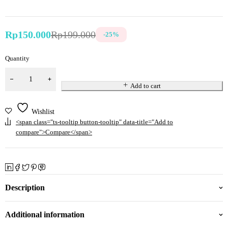
Rp
150.000
Rp
199.000
-
25
%
Quantity
Add to cart
Wishlist
<span class="ts-tooltip button-tooltip" data-title="Add to
compare">Compare</span>
Description
Additional information